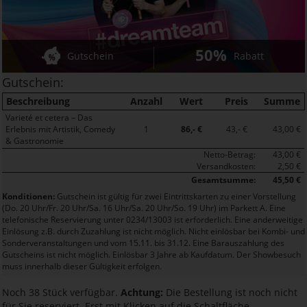
50%
Gutschein
Rabatt
Gutschein:
Beschreibung
Anzahl
Wert
Preis
Summe
Varieté et cetera – Das
Erlebnis mit Artistik, Comedy
1
86,- €
43,- €
43,00 €
& Gastronomie
Netto-Betrag:
43,00 €
Versandkosten:
2,50 €
Gesamtsumme:
45,50 €
Konditionen:
Gutschein ist gültig für zwei Eintrittskarten zu einer Vorstellung
(Do. 20 Uhr/Fr. 20 Uhr/Sa. 16 Uhr/Sa. 20 Uhr/So. 19 Uhr) im Parkett A. Eine
telefonische Reservierung unter 0234/13003 ist erforderlich. Eine anderweitige
Einlösung z.B. durch Zuzahlung ist nicht möglich. Nicht einlösbar bei Kombi- und
Sonderveranstaltungen und vom 15.11. bis 31.12. Eine Barauszahlung des
Gutscheins ist nicht möglich. Einlösbar 3 Jahre ab Kaufdatum. Der Showbesuch
muss innerhalb dieser Gültigkeit erfolgen.
Noch 38 Stück verfügbar.
Achtung:
Die Bestellung ist noch nicht
für Sie reserviert. Erst mit Klicken auf die Schaltfläche