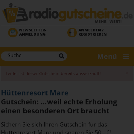
Direkt
zum
Inhalt
NEWSLETTER-
ANMELDEN /
ANMELDUNG
REGISTRIEREN
Menü
×
Fehlermeldung
Leider ist dieser Gutschein bereits ausverkauft!
Hüttenresort Mare
Gutschein: …weil echte Erholung
einen besonderen Ort braucht
Sichern Sie sich Ihren Gutschein für das
Hüttenresort Mare und sparen Sie 50,- €!