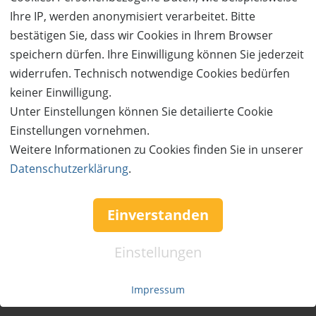
komfortables Hüttenwohnen mit dem gewissen Extra.
Ihre IP, werden anonymisiert verarbeitet. Bitte
Freuen Sie sich auf moderne Ausstattung, liebevolle
bestätigen Sie, dass wir Cookies in Ihrem Browser
Details und das Gefühl, angekommen zu sein.
speichern dürfen. Ihre Einwilligung können Sie jederzeit
widerrufen. Technisch notwendige Cookies bedürfen
Viele unserer Hütten bieten besondere Highlights wie
keiner Einwilligung.
private Sauna oder Whirlpool – perfekt für alle, die sich
Unter Einstellungen können Sie detailierte Cookie
bewusst Zeit für sich nehmen möchten. Ergänzend
Einstellungen vornehmen.
verwöhnen wir Sie mit Massagen und ausgewählten
Weitere Informationen zu Cookies finden Sie in unserer
Wellnessanwendungen, damit Ihre Auszeit rundum
Datenschutzerklärung
.
perfekt wird.
Einverstanden
Erleben Sie Natur, Ruhe und echte Wohlfühlmomente.
Einstellungen
Hüttenresort Mare – weil echte Erholung einen
besonderen Ort braucht.
Impressum