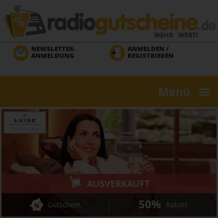
Direkt
zum
Inhalt
NEWSLETTER-
ANMELDEN /
ANMELDUNG
REGISTRIEREN
Menü
AUSVERKAUFT
50%
Gutschein
Rabatt