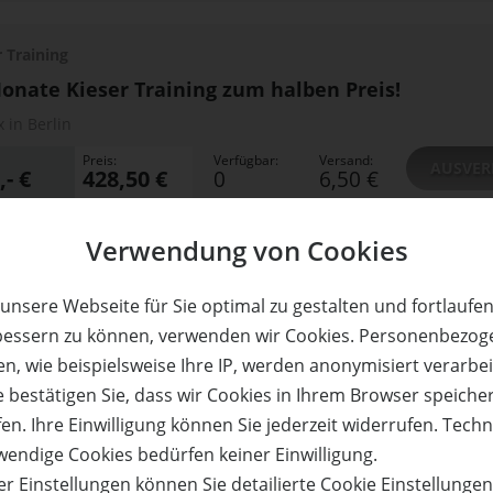
r Training
onate Kieser Training zum halben Preis!
x in Berlin
Preis:
Verfügbar:
Versand:
AUSVER
,- €
428,50 €
0
6,50 €
Verwendung von Cookies
r Training
onate Kieser Training zum halben Preis!
unsere Webseite für Sie optimal zu gestalten und fortlaufe
x in Berlin
bessern zu können, verwenden wir Cookies. Personenbezog
n, wie beispielsweise Ihre IP, werden anonymisiert verarbei
Preis:
Verfügbar:
Versand:
AUSVER
,- €
428,50 €
0
6,50 €
e bestätigen Sie, dass wir Cookies in Ihrem Browser speiche
en. Ihre Einwilligung können Sie jederzeit widerrufen. Tech
wendige Cookies bedürfen keiner Einwilligung.
r Training
r Einstellungen können Sie detailierte Cookie Einstellunge