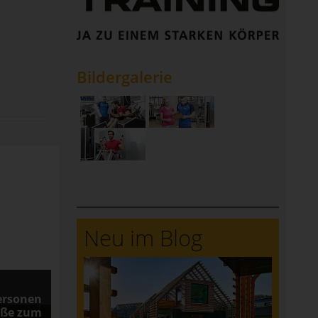
Bildergalerie
Neu im Blog
ersonen
aße zum