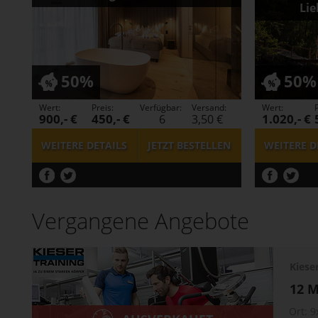
Lie
50%
50%
Wert:
Preis:
Verfügbar:
Versand:
Wert:
P
900,- €
450,- €
1.020,- €
6
3,50 €
WEITERE DETAILS
JETZT
BESTELLEN
WEITERE D
Vergangene Angebote
Kiese
12 M
Ort:
9