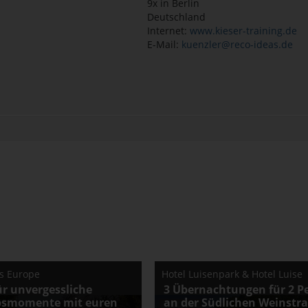
9x in Berlin
Deutschland
Internet:
www.kieser-training.de
E-Mail:
kuenzler@reco-ideas.de
cs Europe
Hotel Luisenpark & Hotel Luise
ür unvergessliche
3 Übernachtungen für 2 P
bsmomente mit euren
an der Südlichen Weinstr