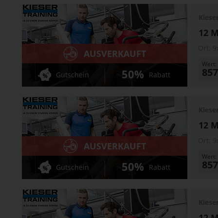
Kiese
12 M
Ort:
9
AUSVERKAUFT
Wert:
857
50%
Gutschein
Rabatt
Kiese
12 M
Ort:
9
AUSVERKAUFT
Wert:
857
50%
Gutschein
Rabatt
Kiese
12 M