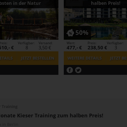
bsten in der Natur
halben Preis!
50%
reis:
Verfügbar:
Versand:
Wert:
Preis:
Verfügbar:
510,- €
477,- €
238,50 €
8
3,50 €
3
ETAILS
JETZT
BESTELLEN
WEITERE DETAILS
JETZT
BE
r Training
onate Kieser Training zum halben Preis!
x in Berlin