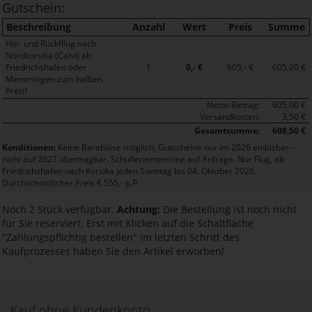
Gutschein:
Beschreibung
Anzahl
Wert
Preis
Summe
Hin- und Rückfllug nach
Nordkorsika (Calvi) ab
Friedrichshafen oder
1
0,- €
605,- €
605,00 €
Memmingen zum halben
Preis!
Netto-Betrag:
605,00 €
Versandkosten:
3,50 €
Gesamtsumme:
608,50 €
Konditionen:
Keine Barablöse möglich, Gutscheine nur im 2026 einlösbar –
nicht auf 2027 übertragbar. Schulferientermine auf Anfrage. Nur Flug, ab
Friedrichshafen nach Korsika jeden Sonntag bis 04. Oktober 2026.
Durchschnittlicher Preis € 555,- p.P.
Noch 2 Stück verfügbar.
Achtung:
Die Bestellung ist noch nicht
für Sie reserviert. Erst mit Klicken auf die Schaltfläche
"Zahlungspflichtig bestellen" im letzten Schritt des
Kaufprozesses haben Sie den Artikel erworben!
Kauf ohne Kundenkonto