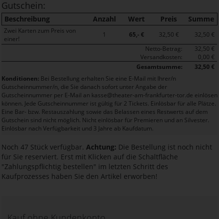
Gutschein:
Beschreibung
Anzahl
Wert
Preis
Summe
Zwei Karten zum Preis von
1
65,- €
32,50 €
32,50 €
einer!
Netto-Betrag:
32,50 €
Versandkosten:
0,00 €
Gesamtsumme:
32,50 €
Konditionen:
Bei Bestellung erhalten Sie eine E-Mail mit Ihrer/n
Gutscheinnummer/n, die Sie danach sofort unter Angabe der
Gutscheinnummer per E-Mail an kasse@theater-am-frankfurter-tor.de einlösen
können. Jede Gutscheinnummer ist gültig für 2 Tickets. Einlösbar für alle Plätze.
Eine Bar- bzw. Restauszahlung sowie das Belassen eines Restwerts auf dem
Gutschein sind nicht möglich. Nicht einlösbar für Premieren und an Silvester.
Einlösbar nach Verfügbarkeit und 3 Jahre ab Kaufdatum.
Noch 47 Stück verfügbar.
Achtung:
Die Bestellung ist noch nicht
für Sie reserviert. Erst mit Klicken auf die Schaltfläche
"Zahlungspflichtig bestellen" im letzten Schritt des
Kaufprozesses haben Sie den Artikel erworben!
Kauf ohne Kundenkonto