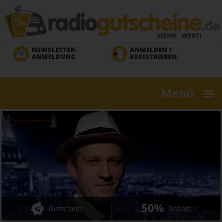
Direkt
zum
Inhalt
NEWSLETTER-
ANMELDEN /
ANMELDUNG
REGISTRIEREN
Menü
50%
Gutschein
Rabatt