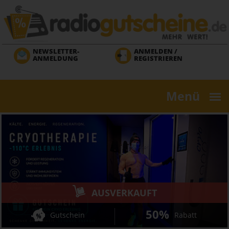
Direkt
zum
Inhalt
NEWSLETTER-
ANMELDEN /
ANMELDUNG
REGISTRIEREN
Menü
AUSVERKAUFT
50%
Gutschein
Rabatt