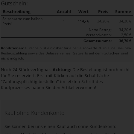
Gutschein:
Beschreibung
Anzahl
Wert
Preis
Summe
Saisonkarte zum halben
1
114,- €
34,20 €
34,20 €
Preis!
Netto-Betrag:
34,20 €
Versandkosten:
2,50 €
Gesamtsumme:
36,70 €
Konditionen:
Gutschein ist einlösbar für eine Saisonkarte 2026. Eine Bar- bzw.
Restauszahlung sowie das Belassen eines Restwerts auf dem Gutschein sind
nicht möglich.
Noch 24 Stück verfügbar.
Achtung:
Die Bestellung ist noch nicht
für Sie reserviert. Erst mit Klicken auf die Schaltfläche
"Zahlungspflichtig bestellen" im letzten Schritt des
Kaufprozesses haben Sie den Artikel erworben!
Kauf ohne Kundenkonto
Sie können bei uns einen Kauf auch ohne Kundenkonto