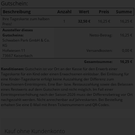
Gutschein:
Beschreibung
Anzahl
Wert
Preis
Summe
Ihre Tageskarte zum halben
1
32,50 €
16,25 €
16,25 €
Preis!
Aussteller dieses
Gutscheins:
Netto-Betrag:
16,25 €
Schwaben Park GmbH & Co.
KG
Hofwiesen 11
Versandkosten:
0,00 €
73667 Kaiserbach
Gesamtsumme:
16,25 €
Konditionen:
Gutschein ist vor Ort an der Kasse für den Erwerb einer
Tageskarte für ein Kind oder einen Erwachsenen einlösbar. Bei Einlösung für
eine Kinder-Tageskarte erfolgt keine Auszahlung der Differenz zum
Erwachsenen-Eintrittspreis. Eine Bar- bzw. Restauszahlung sowie das Belassen
eines Restwerts auf dem Gutschein sind nicht möglich. Im Fall einer
Eintrittspreiserhöhung nach der Saison 2026 muss der Differenzbetrag vor Ort
nachgezahlt werden. Nicht anrechenbar auf Jahreskarten. Bei Bestellung
erhalten Sie eine E-Mail mit Ihren Ticketnummern und QR-Codes.
Kauf ohne Kundenkonto