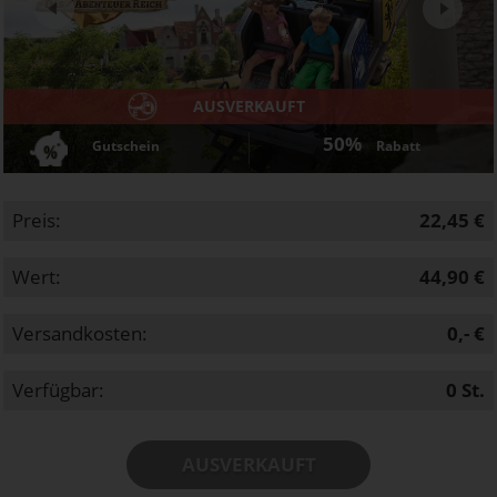
Next
AUSVERKAUFT
50%
Gutschein
Rabatt
Preis:
22,45 €
Wert:
44,90 €
Versandkosten:
0,- €
Verfügbar:
0
St.
AUSVERKAUFT