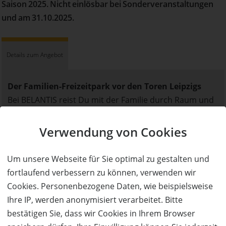
Saison 2025. Nicht einlösbar bei Sonderveranstaltungen
und am 31.10.2025.
Details zum Angebot
Der Familien-Freizeitpark vor den Toren Leipzigs
Bei BELANTIS reist Du mit der Familie durch Raum und
Zeit und tauchst ein in die Welt der Indianer, Ritter,
Piraten, griechischen Götter und Pharaonen. In den
Verwendung von Cookies
acht fantastischen Themenwelten des
„AbenteuerReichs“ sorgen dutzende Attraktionen,
Um unsere Webseite für Sie optimal zu gestalten und
darunter verschiedene Achterbahnen, eine
fortlaufend verbessern zu können, verwenden wir
Wildwasserbahn, mehrere weitere Fahrgeschäfte und
Cookies. Personenbezogene Daten, wie beispielsweise
fantasievolle Spielplätze für unentwegten Spaß! Hier ist
Ihre IP, werden anonymisiert verarbeitet. Bitte
für Groß und Klein etwas dabei.
bestätigen Sie, dass wir Cookies in Ihrem Browser
Zudem sorgt eine bunte Mischung liebevoll gestalteter