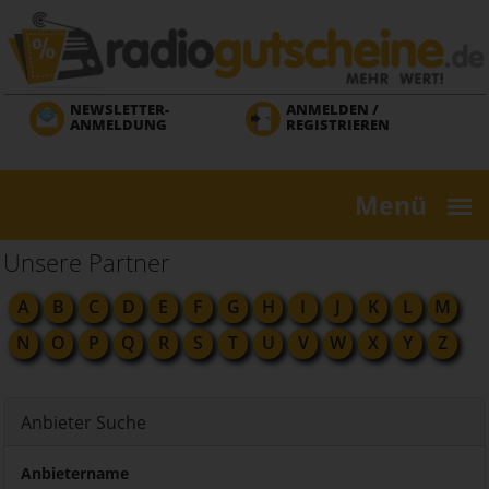
Direkt
zum
Inhalt
NEWSLETTER-
ANMELDEN /
ANMELDUNG
REGISTRIEREN
Menü
Unsere Partner
A
B
C
D
E
F
G
H
I
J
K
L
M
N
O
P
Q
R
S
T
U
V
W
X
Y
Z
Anbieter Suche
Anbietername