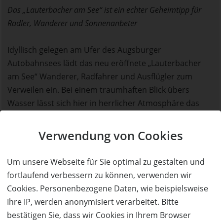
Das „Lauterbacher am See“ ist ein echter Geheimtipp für
Radler, Wanderer und Sonnenanbeter
Idyllisch gelegen am Ufer des Augsburger
Autobahnsees lädt das neu eröffnete „Lauterbacher
am See“ Wanderer, Radfahrer und Ausflügler zum
Verweilen ein. Bei einem traumhaften Blick übers
Wasser lässt sich hier in herrlicher Atmosphäre das
Lauterbacher Bier genießen. Die Küche bayerisch-
schwäbisch, die Ausstattung modern, die Lage inmitten
Verwendung von Cookies
der Natur einzigartig.
Um unsere Webseite für Sie optimal zu gestalten und
Gemütlich Platz nehmen kann man im Stüberl rund
fortlaufend verbessern zu können, verwenden wir
um den großen gusseisernen Ofen, das mit warmem
Cookies. Personenbezogene Daten, wie beispielsweise
Holz und viel Licht ein Ambiente zum Wohlfühlen
Ihre IP, werden anonymisiert verarbeitet. Bitte
schafft. Gerade im Sommer ist aber der sonnige
bestätigen Sie, dass wir Cookies in Ihrem Browser