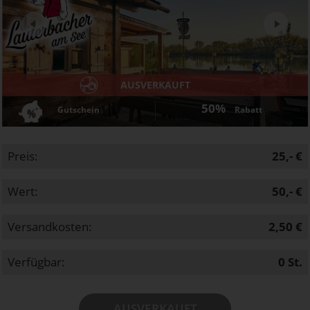
Next
AUSVERKAUFT
50%
Gutschein
Rabatt
Preis:
25,- €
Wert:
50,- €
Versandkosten:
2,50 €
Verfügbar:
0
St.
AUSVERKAUFT