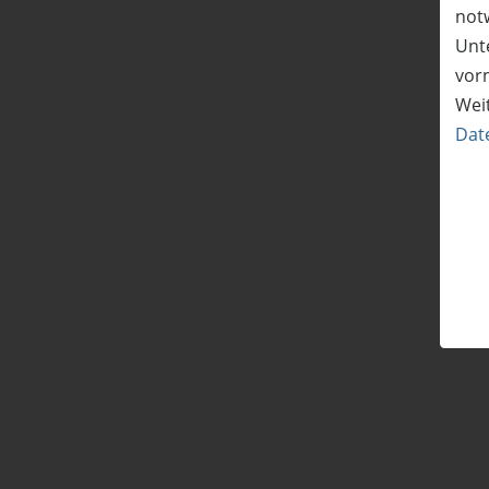
not
Unte
vor
Wei
Dat