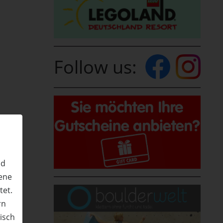
Follow us:
nd
ene
tet.
rn
nisch