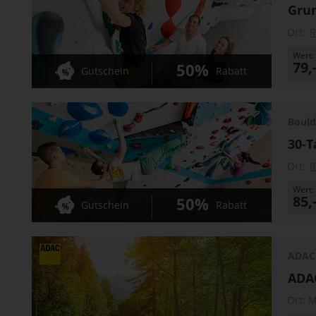
Grun
Ort:
R
Wert:
79,
50%
Gutschein
Rabatt
Bould
30-T
Ort:
R
Wert:
85,
50%
Gutschein
Rabatt
ADAC 
ADA
Ort:
M