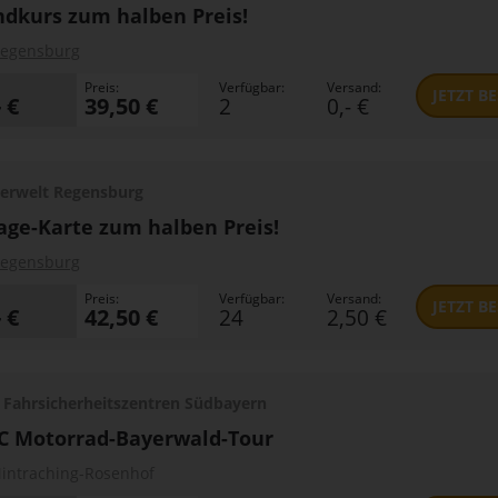
dkurs zum halben Preis!
egensburg
Preis:
Verfügbar:
Versand:
JETZT
BE
- €
39,50 €
2
0,- €
erwelt Regensburg
age-Karte zum halben Preis!
egensburg
Preis:
Verfügbar:
Versand:
JETZT
BE
- €
42,50 €
24
2,50 €
Fahrsicherheitszentren Südbayern
C Motorrad-Bayerwald-Tour
intraching-Rosenhof