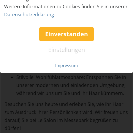
Jeder Kunde ist einzigartig. Wir nehmen uns die
Weitere Informationen zu Cookies finden Sie in unserer
Zeit, Ihre Bedürfnisse professionell zu verstehen
Datenschutzerklärung
.
und gemeinsam ihre perfekte Frisur zu kreieren.
Aktuelle Trends und Innovation: Le Salon bleibt
Einverstanden
stets auf dem neuesten Stand der Trends und
Innovationen in der Haarbranche. Wir bieten
Einstellungen
nicht nur bewährte Klassiker, sondern auch
zeitgemäße Stylings, um sicherzustellen, dass Ihr
Impressum
Look immer im Trend liegt.
Stilvolle Wohlfühlatmosphäre: Entspannen Sie in
unserer modernen und einladenden Umgebung,
während wir uns um Sie und Ihr Haar kümmern.
​Besuchen Sie uns heute und erleben Sie, wie Ihr Haar
zum Ausdruck Ihrer Persönlichkeit wird. Wir freuen uns
darauf, Sie bei Le Salon im Messepark begrüßen zu
dürfen!