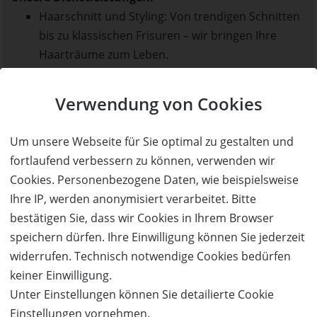
Haarschnitt und Styling: Von trendigen Schnitten
bis zu klassischen Frisuren – wir bringen Ihre
Haarträume zum Leben.
Haarfarbe und Highlights: Verleihen Sie Ihrem
Look mit unserer erstklassigen Haarfarbe
Verwendung von Cookies
Expertise eine individuelle Note.
Warum Le Salon?
Um unsere Webseite für Sie optimal zu gestalten und
Handwerkliche Exzellenz & Top-Qualität: Unsere
fortlaufend verbessern zu können, verwenden wir
erfahrenen Stylisten zeichnen sich durch
Cookies. Personenbezogene Daten, wie beispielsweise
handwerkliche Exzellenz aus. Sie sind erfahrene
Ihre IP, werden anonymisiert verarbeitet. Bitte
Profis, die mit höchster Präzision und
bestätigen Sie, dass wir Cookies in Ihrem Browser
Fachkenntnissen arbeiten und verwenden dabei
speichern dürfen. Ihre Einwilligung können Sie jederzeit
nur hochwertige Produkte, um Ihnen die
widerrufen. Technisch notwendige Cookies bedürfen
bestmöglichen Ergebnisse zu garantieren.
keiner Einwilligung.
Persönliche Betreuung & individuelle Beratung:
Unter Einstellungen können Sie detailierte Cookie
Bei Le Salon steht jeder Kunde im Mittelpunkt.
Einstellungen vornehmen.