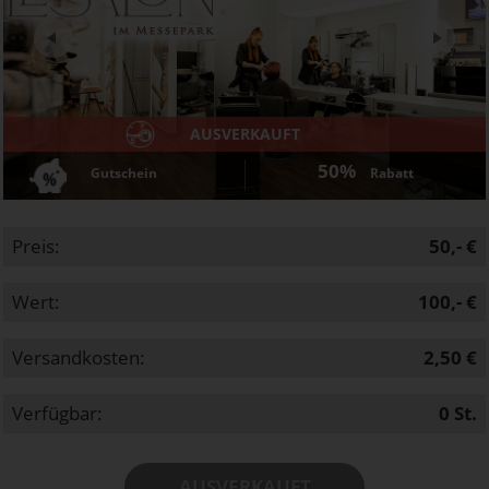
Next
AUSVERKAUFT
50%
Gutschein
Rabatt
Preis:
50,- €
Wert:
100,- €
Versandkosten:
2,50 €
Verfügbar:
0
St.
AUSVERKAUFT