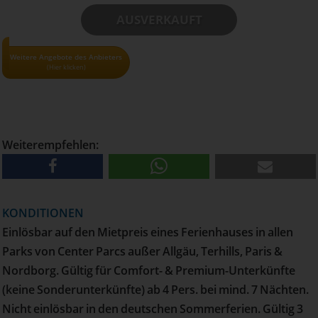
AUSVERKAUFT
• Alle Gutscheine und Tickets nur solange der Vorrat reicht!
Weitere Angebote des Anbieters
(Hier klicken)
• Pro Haushalt können maximal 3 Gutscheine bestellt
werden
• Versand erfolgt per Post
Weiterempfehlen:
KONDITIONEN
Einlösbar auf den Mietpreis eines Ferienhauses in allen
Parks von Center Parcs außer Allgäu, Terhills, Paris &
Nordborg. Gültig für Comfort- & Premium-Unterkünfte
(keine Sonderunterkünfte) ab 4 Pers. bei mind. 7 Nächten.
Nicht einlösbar in den deutschen Sommerferien. Gültig 3