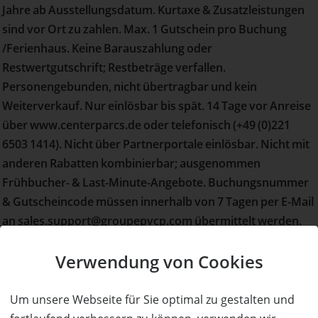
Jahre ab Ausstellungsdatum. Kurtaxe & Zusatzleistungen
sind vor Ort zu zahlen. Max. 1 Gutschein pro Buchung
/Ferienhaus. Keine Barauszahlung oder
Restwertgutschrift; Restbeträge verfallen.
Personengebunden, nicht übertragbar und kein
Weiterverkauf. Nur einlösbar bis spät. 14 Tage vor Anreise
über www.centerparcs.de oder telefonisch (+49 (0)221
6503 1414). Nicht über Partnerportale einlösbar. Nicht mit
anderen Rabatten kombinierbar; ausgenommen
Frühbucher- & Last-Minute-Angebote. Buchungsnummer
& Gutscheincode müssen innerhalb von 7 Tagen per E-Mail
an sales.support@groupepvcp.com übermittelt werden.
Verwendung von Cookies
Details zum Angebot
Einlösebedingungen
Weitere Adressen
Um unsere Webseite für Sie optimal zu gestalten und
Ferienhaus