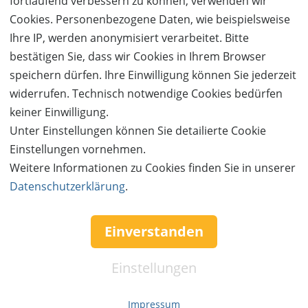
fortlaufend verbessern zu können, verwenden wir
Lacht zusammen mit euren Liebsten bei einem
Cookies. Personenbezogene Daten, wie beispielsweise
gemütlichen Grillabend auf der eigenen Ferienhaus
Ihre IP, werden anonymisiert verarbeitet. Bitte
Terrasse, genießt gemeinsame Spieleabende oder
bestätigen Sie, dass wir Cookies in Ihrem Browser
lauscht dem Vogelgezwitscher bei einem ausgiebigen
speichern dürfen. Ihre Einwilligung können Sie jederzeit
Frühstück. In eurem Ferienhaus macht ihr Urlaub
widerrufen. Technisch notwendige Cookies bedürfen
inmitten der Natur, abseits der Hektik des Alltags. Es
keiner Einwilligung.
stehen euch Ferienhäuser in den Kategorien Comfort
Unter Einstellungen können Sie detailierte Cookie
und Premium zur Verfügung.
Einstellungen vornehmen.
Weitere Informationen zu Cookies finden Sie in unserer
Natur
Datenschutzerklärung
.
Die Center Parcs Ferienhäuser liegen alle inmitten
schönster Natur – mal urig im Wald, mal idyllisch direkt
Einverstanden
am Wasser oder inmitten von atemberaubend
schönen Berglandschaften. 90% der Parks bestehen
Einstellungen
aus Wald und Wasser und bieten eine Vielzahl von
naturgebundenen Aktivitäten für Groß und Klein. Ob
Impressum