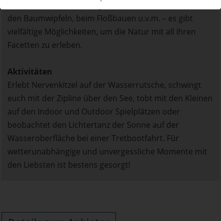
bei einer Wattwanderung, beim Klettern hoch oben in
den Baumwipfeln, beim Floßbauen u.v.m. – es gibt
vielfältige Möglichkeiten, um die Natur mit all ihren
Facetten zu erleben.
Aktivitäten
Erlebt Nervenkitzel auf der Wasserrutsche, schwingt
euch mit der Zipline über den See, tobt mit den Kleinen
auf den Indoor und Outdoor Spielplätzen oder
beobachtet den Lichtertanz der Sonne auf der
Wasseroberfläche bei einer Tretbootfahrt. Für
wetterunabhängige und unvergessliche Momente mit
den Liebsten ist bestens gesorgt!