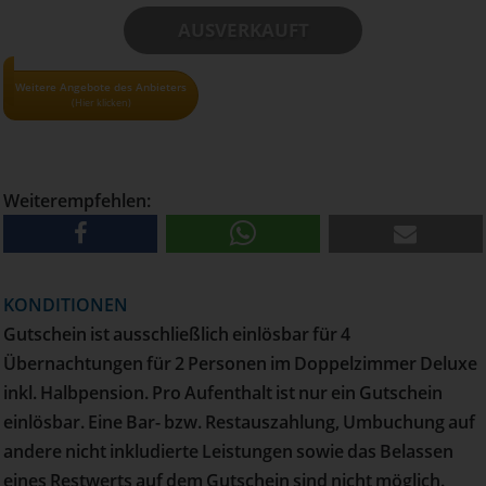
AUSVERKAUFT
• Alle Gutscheine und Tickets nur solange der Vorrat reicht!
Weitere Angebote des Anbieters
(Hier klicken)
• Pro Haushalt kann maximal 1 Gutschein bestellt werden
• Versand erfolgt per Post
Weiterempfehlen:
KONDITIONEN
Gutschein ist ausschließlich einlösbar für 4
Übernachtungen für 2 Personen im Doppelzimmer Deluxe
inkl. Halbpension. Pro Aufenthalt ist nur ein Gutschein
einlösbar. Eine Bar- bzw. Restauszahlung, Umbuchung auf
andere nicht inkludierte Leistungen sowie das Belassen
eines Restwerts auf dem Gutschein sind nicht möglich.