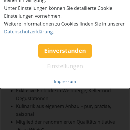
keiner Einwilligung.
Geborgenheit.
Unter Einstellungen können Sie detailierte Cookie
Einstellungen vornehmen.
Die Küche verbindet alpine Wurzeln mit mediterraner
Weitere Informationen zu Cookies finden Sie in unserer
Leichtigkeit. Kräuter und Gemüse aus dem eigenen
Datenschutzerklärung
.
Garten prägen die Gerichte – begleitet von den
ausdrucksstarken Weinen des Pacherhofs. Zwischen
Einverstanden
Reben und Bergen entsteht so ein Luxus, der nicht
inszeniert wird: Er ist spürbar in jedem Detail und
Einstellungen
erlebbar in jedem Glas.
Eigenes Weingut mit international prämierten
Impressum
Weißweinen
Exklusive Einblicke in Weinberge, Keller und
Degustationen
Kulinarik aus eigenem Anbau – pur, präzise,
saisonal
Mitglied der renommierten Qualitätsinitiative
„EisackWein“