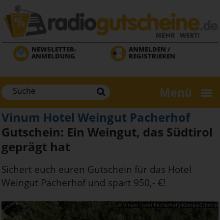
Direkt
zum
Inhalt
NEWSLETTER-
ANMELDEN /
ANMELDUNG
REGISTRIEREN
Menü
Vinum Hotel Weingut Pacherhof
Gutschein: Ein Weingut, das Südtirol
geprägt hat
Sichert euch euren Gutschein für das Hotel
Weingut Pacherhof und spart 950,- €!
f
© Vinum Hotel Pacherhof J-Konrad-Schmidt