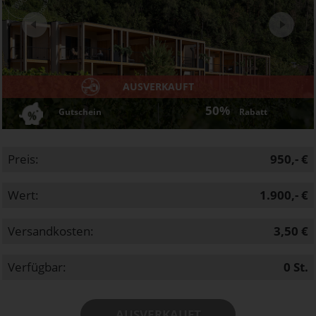
Next
AUSVERKAUFT
50%
Gutschein
Rabatt
Preis:
950,- €
Wert:
1.900,- €
Versandkosten:
3,50 €
Verfügbar:
0
St.
AUSVERKAUFT