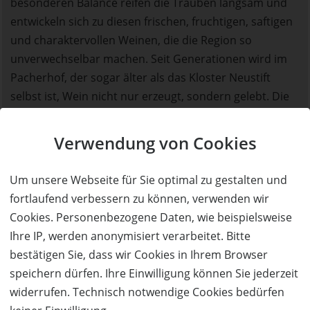
besonderen Balance reifen die Trauben langsam und
entwickeln sich zu diesen frischen, fruchtigen, saftigen
und charaktervollen Weinen, die die Region so
unverwechselbar machen. Seit Generationen wird im
Pacherhof, der sogar älter als das Kloster Neustift
selbst ist, Wein nicht nur erzeugt, sondern gelebt. Die
Reben bestimmen den Rhythmus des Hauses, die
Kellerei ist sein Herz. Kerner, Riesling, Grüner Veltliner,
Verwendung von Cookies
Sylvaner, Gewürztraminer und Pinot Grigio zeigen sich
hier von ihrer elegantesten Seite – mineralisch,
Um unsere Webseite für Sie optimal zu gestalten und
vielschichtig und von großer Klarheit. International
fortlaufend verbessern zu können, verwenden wir
ausgezeichnet und zugleich tief im Terroir verankert.
Cookies. Personenbezogene Daten, wie beispielsweise
Ihre IP, werden anonymisiert verarbeitet. Bitte
Architektur und Atmosphäre spiegeln diese
bestätigen Sie, dass wir Cookies in Ihrem Browser
Philosophie wider: Historische Substanz verbindet sich
speichern dürfen. Ihre Einwilligung können Sie jederzeit
mit reduzierter, zeitloser Ästhetik. Individuell gestaltete
widerrufen. Technisch notwendige Cookies bedürfen
Räume, erfüllt von Licht, Ruhe und achtsamer