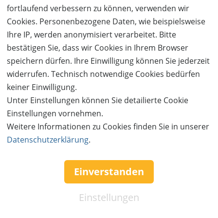
Mit einer deutschlandweit einzigartigen Ausrichtung
fortlaufend verbessern zu können, verwenden wir
und Programmgestaltung folgt das Chamäleon einer
Cookies. Personenbezogene Daten, wie beispielsweise
aufrichtigen Selbstverpflichtung und trägt maßgeblich
Ihre IP, werden anonymisiert verarbeitet. Bitte
zu mehr Sichtbarkeit und Wertschätzung des
bestätigen Sie, dass wir Cookies in Ihrem Browser
zeitgenössischen Zirkus als eigenständige Kunstform
speichern dürfen. Ihre Einwilligung können Sie jederzeit
bei.
widerrufen. Technisch notwendige Cookies bedürfen
keiner Einwilligung.
Die Chamäleon Bühne in den Hackeschen Höfen ist
Unter Einstellungen können Sie detailierte Cookie
Ausgangs- und Ankerpunkt desHauses und bildet den
Einstellungen vornehmen.
Herzschlag der täglichen Arbeit. Die Stücke des
Weitere Informationen zu Cookies finden Sie in unserer
Bühnenprogramms werden häufig koproduziert und
Datenschutzerklärung
.
finden ihre Uraufführung in Berlin.
Ergänzend wird der Spielplan mit punktuellen
Einverstanden
Gastspielen erweitert. Das Haus ist offen für die
Berliner Freie Szene im Rahmen von Open-Stage-
Einstellungen
Formaten oder Work-in-Progress-Präsentationen.