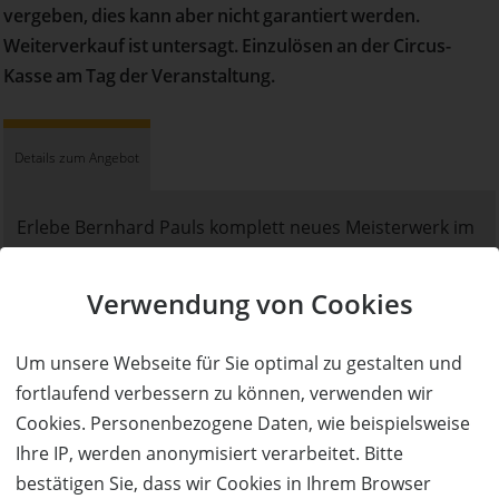
vergeben, dies kann aber nicht garantiert werden.
Weiterverkauf ist untersagt. Einzulösen an der Circus-
Kasse am Tag der Veranstaltung.
Details zum Angebot
Erlebe Bernhard Pauls komplett neues Meisterwerk im
schönsten Circus der Welt und lass Dich für ca. 2,5
Stunden in Roncalli's märchenhafte Circuswelt
Verwendung von Cookies
entführen!
Um unsere Webseite für Sie optimal zu gestalten und
Seit beinahe 50 Jahren verzaubert Roncalli bereits sein
fortlaufend verbessern zu können, verwenden wir
Publikum. Das kommende Programm verspricht
Cookies. Personenbezogene Daten, wie beispielsweise
wieder ein unvergessliches Erlebnis, vollgepackt mit
Ihre IP, werden anonymisiert verarbeitet. Bitte
Clownerie, Magie, Akrobatik und Poesie. Neben der
bestätigen Sie, dass wir Cookies in Ihrem Browser
bewährten Roncalli-Qualität, wird es auch eine Fülle an