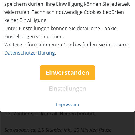
speichern dürfen. Ihre Einwilligung können Sie jederzeit
Überraschungen, emotionalen Höhepunkten,
widerrufen. Technisch notwendige Cookies bedürfen
glanzvollen Momenten, Poesie, Nostalgie und
keiner Einwilligung.
Innovationen geben. Hinzu kommt natürlich die
Unter Einstellungen können Sie detailierte Cookie
einzigartige Atmosphäre von Roncalli, eingebettet im
Einstellungen vornehmen.
wohl schönsten Circuszelt der Welt. Seit 2018 ist das
Weitere Informationen zu Cookies finden Sie in unserer
Circus-Theater Roncalli tierfrei und verabschiedete sich
Datenschutzerklärung
.
darüber hinaus von Plastikverpackungen und -besteck.
Einverstanden
Sichere dir jetzt deine Tickets und lass dich von
Roncalli's Traumwelt verzaubern. Vergiss für einen
Einstellungen
Moment den Alltag und erschaffe gemeinsam mit
deinen Liebsten unvergessliche Erinnerungen! Sei
Impressum
dabei, wenn die Emotionen in der Luft schweben und
der Zauber von Roncalli Herzen berührt.
Showdauer: ca. 2,5 Stunden inkl. 20 Minuten Pause