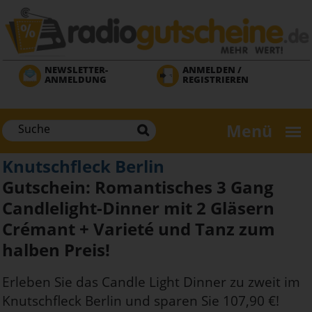
Direkt
zum
Inhalt
NEWSLETTER-
ANMELDEN /
ANMELDUNG
REGISTRIEREN
Menü
Knutschfleck Berlin
Gutschein: Romantisches 3 Gang
Candlelight-Dinner mit 2 Gläsern
Crémant + Varieté und Tanz zum
halben Preis!
Erleben Sie das Candle Light Dinner zu zweit im
Knutschfleck Berlin und sparen Sie 107,90 €!