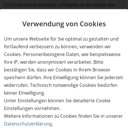
Fünf talentierte Künstler schlüpfen in die Rollen der
Bandmitglieder: Michelle Tyler als Stevie Nicks, Bob
Weitz als John McVie, Annie Boxell als Christine McVie,
Verwendung von Cookies
Gary Hagen als Lindsey Buckingham und Richard
Graham als Mick Fleetwood. Mit großer Leidenschaft
Um unsere Webseite für Sie optimal zu gestalten und
und einem hohen Anspruch an eine authentische
fortlaufend verbessern zu können, verwenden wir
Performance bringen sie die eingängigen Songs von
Cookies. Personenbezogene Daten, wie beispielsweise
Fleetwood Mac in einem hingebungsvollen Konzert
Ihre IP, werden anonymisiert verarbeitet. Bitte
wieder auf die Bühne und entführen ihr Publikum in die
bestätigen Sie, dass wir Cookies in Ihrem Browser
unvergessliche „Rumours“-Ära der charismatischen
speichern dürfen. Ihre Einwilligung können Sie jederzeit
Band.
widerrufen. Technisch notwendige Cookies bedürfen
keiner Einwilligung.
MIRAGE – eines der besten Fleetwood Mac Konzerte
Unter Einstellungen können Sie detailierte Cookie
der Welt
Einstellungen vornehmen.
Von ausverkauften Shows in kleinen Clubs bis hin zu
Weitere Informationen zu Cookies finden Sie in unserer
gefeierten Auftritten auf großen Bühnen und
Datenschutzerklärung
.