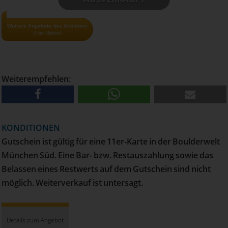
• Alle Gutscheine und Tickets nur solange der Vorrat reicht!
Weitere Angebote des Anbieters
(Hier klicken)
• Pro Haushalt kann maximal 1 Gutschein bestellt werden
• Versand erfolgt per Post
Weiterempfehlen:
KONDITIONEN
Gutschein ist gültig für eine 11er-Karte in der Boulderwelt
München Süd. Eine Bar- bzw. Restauszahlung sowie das
Belassen eines Restwerts auf dem Gutschein sind nicht
möglich. Weiterverkauf ist untersagt.
Details zum Angebot