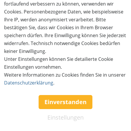
Trainingsbereich, ein umfangreiches Kurs- und
fortlaufend verbessern zu können, verwenden wir
Eventprogramm und ein gemütliches Café zum
Cookies. Personenbezogene Daten, wie beispielsweise
Entspannen und Energie tanken. Für Kinder und
Ihre IP, werden anonymisiert verarbeitet. Bitte
Familien haben wir einen separaten Kinderbereich, in
bestätigen Sie, dass wir Cookies in Ihrem Browser
dem die Kleinen nach Lust und Laune klettern können.
speichern dürfen. Ihre Einwilligung können Sie jederzeit
Im Mixedbereich teilen sich ambitionierte Kinder ab 6
widerrufen. Technisch notwendige Cookies bedürfen
Jahren und Erwachsene weitere Wände mit extra-
keiner Einwilligung.
geschraubten Kinderbouldern.
Unter Einstellungen können Sie detailierte Cookie
Einstellungen vornehmen.
Weitere Informationen zu Cookies finden Sie in unserer
Datenschutzerklärung
.
Details zum Anbieter
Einverstanden
Einstellungen