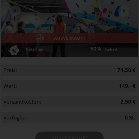
Next
AUSVERKAUFT
50%
Gutschein
Rabatt
Preis:
74,50 €
Wert:
149,- €
Versandkosten:
2,50 €
Verfügbar:
0
St.
AUSVERKAUFT