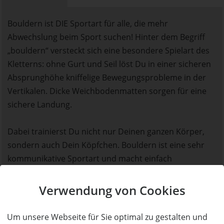
Bouldern ist DIE Sportart für alle, die mehr
Abwechslung beim Sport suchen! Hinter dem Begriff
„bouldern“ versteckt sich eine besondere Spielart des
Kletterns: ohne Gurt und Seil löst Du in einer sicheren
Absprunghöhe kniffelige Bewegungsprobleme in der
Vertikalen. Dicke Weichbodenmatten sorgen für eine
sichere Landung.
Dabei trainierst Du nicht nur Deinen ganzen Körper,
sondern auch Dein Köpfchen. Bouldern ist eine sehr
kommunikative Sportart und macht einfach
unglaublich viel Spaß!
Verwendung von Cookies
Bei uns findest Du Boulder in allen
Schwierigkeitsstufen, einen separaten
Um unsere Webseite für Sie optimal zu gestalten und