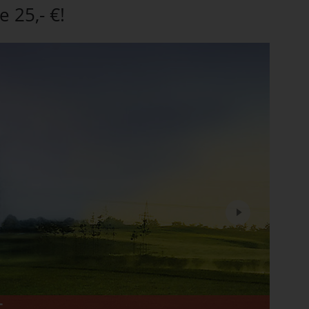
 25,- €!
Next
T