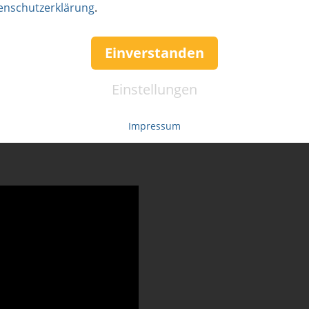
enschutzerklärung
.
och-Kurzplätze mit Wasserhindernissen sowie eine der größt
edenen Übungsgrüns und einer weitläufigen Driving Range
Einverstanden
und Naturerlebnis direkt vor der Haustür. Ganz einfach zu
Einstellungen
 ohne Einstiegshürden – und damit das Gegenteil der meisten
Impressum