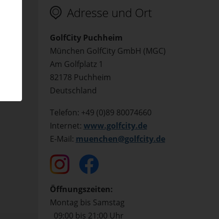
en
Adresse und Ort
 mit
GolfCity Puchheim
München GolfCity GmbH (MGC)
Am Golfplatz 1
82178 Puchheim
Deutschland
Telefon: +49 (0)89 80074660
Internet:
www.golfcity.de
E-Mail:
muenchen@golfcity.de
Öffnungszeiten:
Montag bis Samstag
09:00 bis 21:00 Uhr