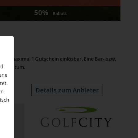
50%
Rabatt
t nur maximal 1 Gutschein einlösbar. Eine Bar- bzw.
nd
 Kaufdatum.
ene
tet.
Details zum Anbieter
rn
nisch
n
ine