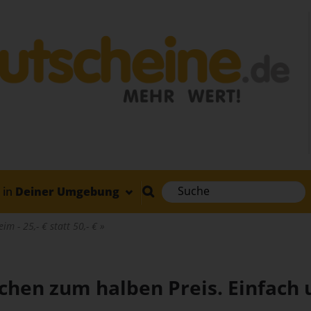
in
Deiner Umgebung
im - 25,- € statt 50,- €
hen zum halben Preis. Einfach u