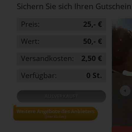
Sichern Sie sich Ihren Gutschein
Preis:
25,- €
Wert:
50,- €
Versandkosten:
2,50 €
Verfügbar:
0
St.
AUSVERKAUFT
Weitere Angebote des Anbieters
• Alle Gutscheine und Tickets nur solange
der Vorrat reicht!
(Hier klicken)
• Pro Haushalt können maximal 3
Gutscheine bestellt werden