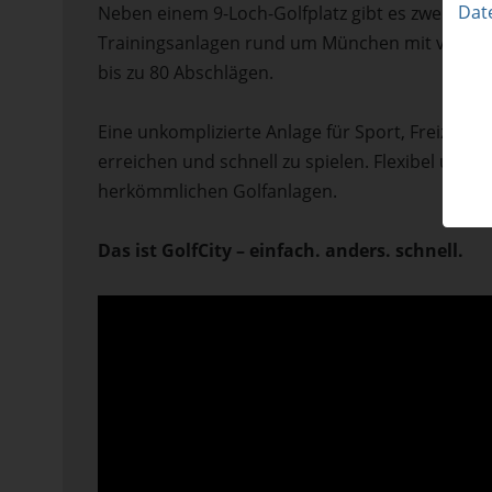
Dat
Neben einem 9-Loch-Golfplatz gibt es zwei 3-L
Trainingsanlagen rund um München mit verschi
bis zu 80 Abschlägen.
Eine unkomplizierte Anlage für Sport, Freizeit 
erreichen und schnell zu spielen. Flexibel und
herkömmlichen Golfanlagen.
Das ist GolfCity – einfach. anders. schnell.