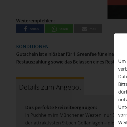
• Versand erfolgt per Post
50%
Rabatt
Weiterempfehlen:
teilen
teilen
mail
KONDITIONEN
Gutschein ist einlösbar für 1 Greenfee für eine Pers
Um 
Restauszahlung sowie das Belassen eines Restwerts 
ver
Date
Bitt
Details zum Angebot
dürf
not
Unte
Das perfekte Freizeitvergnügen:
vor
In Puchheim im Münchener Westen, nur 500 m v
Wei
der attraktivsten 9-Loch Golfanlagen – die zwei