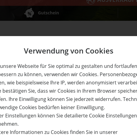
Gutschein
Verwendung von Cookies
on. Einlösbar von Montag bis Sonntag. Pro Person und Tag is
unsere Webseite für Sie optimal zu gestalten und fortlaufe
auf dem Gutschein sind nicht möglich. Einlösbar 3 Jahre ab
bessern zu können, verwenden wir Cookies. Personenbezog
n, wie beispielsweise Ihre IP, werden anonymisiert verarbei
e bestätigen Sie, dass wir Cookies in Ihrem Browser speiche
en. Ihre Einwilligung können Sie jederzeit widerrufen. Tech
wendige Cookies bedürfen keiner Einwilligung.
r Einstellungen können Sie detailierte Cookie Einstellunge
nehmen.
on der Stadtgrenze Münchens entfernt, präsentiert sich e
tere Informationen zu Cookies finden Sie in unserer
te GolfCity-Anlage Deutschlands.