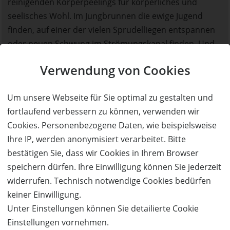
reinigenden Körperpeelings für körperliches und
seelisches Wohl. Im Jungbrunnen die ewige Jugend
finden, auf einer der vielen Sprudelliegen entspannen
oder neuen Schwung im Strömungskanal finden. Und
am Nachmittag kommt bei fruchtigen Cocktails an der
Verwendung von Cookies
Poolbar echte Urlaubsstimmung auf.
Um unsere Webseite für Sie optimal zu gestalten und
Das GALAXY ERDING begeistert große und kleine
fortlaufend verbessern zu können, verwenden wir
Abenteurer mit 26 Rutschen auf 2.500 Rutschenmetern
Cookies. Personenbezogene Daten, wie beispielsweise
und dass es im Wellenbad ebenso spannend ist, wie
Ihre IP, werden anonymisiert verarbeitet. Bitte
auf den Actionrutschen, garantiert die speziell
bestätigen Sie, dass wir Cookies in Ihrem Browser
entwickelte Wellenmaschine. Von sanft wogend über
speichern dürfen. Ihre Einwilligung können Sie jederzeit
"Fun Waves" für Kinder und Familien bis zu der drei
widerrufen. Technisch notwendige Cookies bedürfen
Meter hohen "Big Wave" setzt die THERME ERDING in
keiner Einwilligung.
diesem Bereich neue Maßstäbe.
Unter Einstellungen können Sie detailierte Cookie
Einstellungen vornehmen.
In der VitalTherme & Saunen findet jeder Genießer