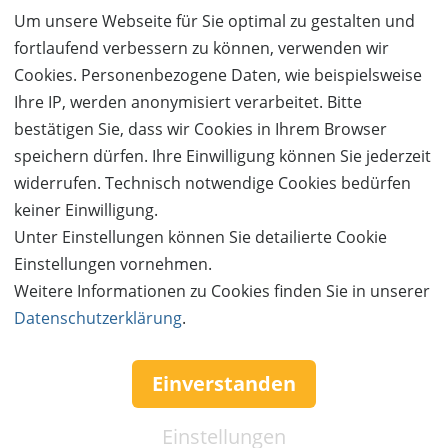
Um unsere Webseite für Sie optimal zu gestalten und
Details zum Angebot
fortlaufend verbessern zu können, verwenden wir
Cookies. Personenbezogene Daten, wie beispielsweise
Tolle Geschenke die jeden begeistern gibt’s bei Hahn.
Ihre IP, werden anonymisiert verarbeitet. Bitte
Hahn --- Optik - Uhren - Schmuck Tauberbischofsheim.
bestätigen Sie, dass wir Cookies in Ihrem Browser
Uhren- und Schmuckkollektionen von Fossil, Boccia,
speichern dürfen. Ihre Einwilligung können Sie jederzeit
Festina, Joop, Liebeskind, Leonardo, Boss, S’ Oliver uvm.
widerrufen. Technisch notwendige Cookies bedürfen
Brillen und Sonnenbrillen für Sport, Freizeit, Beruf und
keiner Einwilligung.
Alltag, wie auch vergrößernde Sehhilfen und
Unter Einstellungen können Sie detailierte Cookie
Schutzbrillen verschiedener Hersteller, wir beraten Sie
Einstellungen vornehmen.
gerne.
Weitere Informationen zu Cookies finden Sie in unserer
Datenschutzerklärung
.
Machen Sie sich oder Ihren Lieben eine Freude.
Einverstanden
Einstellungen