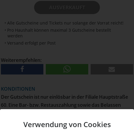
AUSVERKAUFT
• Alle Gutscheine und Tickets nur solange der Vorrat reicht!
• Pro Haushalt können maximal 3 Gutscheine bestellt
werden
• Versand erfolgt per Post
Weiterempfehlen:
KONDITIONEN
Der Gutschein ist nur einlösbar in der Filiale Hauptstraße
60. Eine Bar- bzw. Restauszahlung sowie das Belassen
eines Restwertes auf dem Gutschein sind nicht möglich.
Einlösbar bis Ende 2029.
Verwendung von Cookies