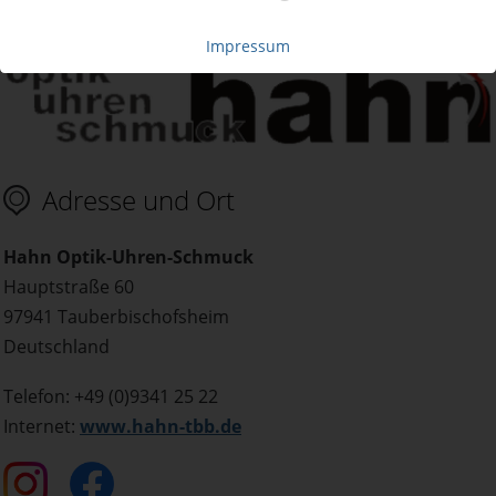
Details zum Anbieter
Impressum
Adresse und Ort
Hahn Optik-Uhren-Schmuck
Hauptstraße 60
97941 Tauberbischofsheim
Deutschland
Telefon: +49 (0)9341 25 22
Internet:
www.hahn-tbb.de