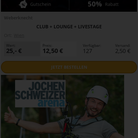
50%
Gutschein
Rabatt
Weberknecht
CLUB + LOUNGE + LIVESTAGE
Ort:
Wien
Wert:
Preis:
Verfügbar:
Versand:
25,- €
12,50 €
127
2,50 €
JETZT
BESTELLEN