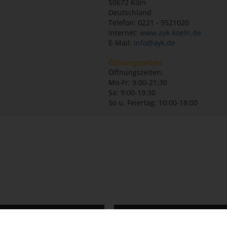
50672
Köln
Deutschland
Telefon: 0221 - 9521020
Internet:
www.ayk-koeln.de
E-Mail:
info@ayk.de
Öffnungszeiten:
Öffnungszeiten:
Mo-Fr: 9:00-21:30
Sa: 9:00-19:30
So u. Feiertag: 10:00-18:00
cs Europe
Das Aunhamer - Suite & Spa
ür unvergessliche
4 Übernachtungen für 2 P