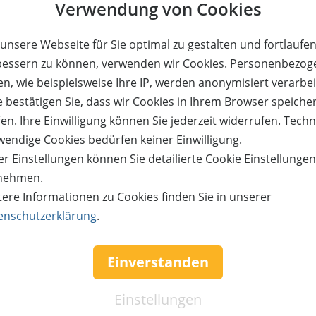
Verwendung von Cookies
bsmomente mit euren
in einer Suite zum halben
bsten in der Natur
Adults only!
unsere Webseite für Sie optimal zu gestalten und fortlaufe
bessern zu können, verwenden wir Cookies. Personenbezog
n, wie beispielsweise Ihre IP, werden anonymisiert verarbei
62%
e bestätigen Sie, dass wir Cookies in Ihrem Browser speiche
en. Ihre Einwilligung können Sie jederzeit widerrufen. Tech
reis:
Verfügbar:
Versand:
Wert:
Preis:
Verfügbar:
510,- €
764,- €
290,- €
5
3,50 €
12
wendige Cookies bedürfen keiner Einwilligung.
r Einstellungen können Sie detailierte Cookie Einstellunge
ETAILS
JETZT
BESTELLEN
WEITERE DETAILS
JETZT
BE
nehmen.
tere Informationen zu Cookies finden Sie in unserer
enschutzerklärung
.
Einverstanden
Einstellungen