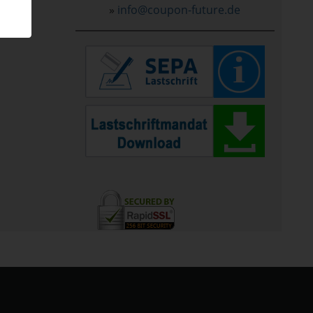
»
info@coupon-future.de