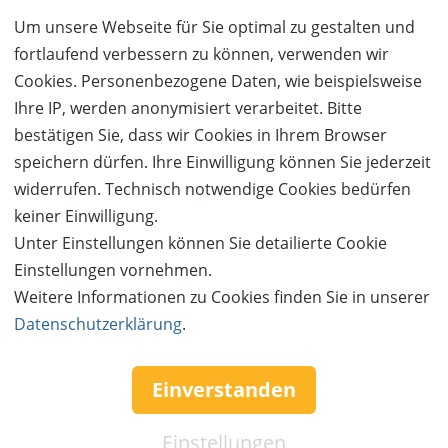
Um unsere Webseite für Sie optimal zu gestalten und
fortlaufend verbessern zu können, verwenden wir
Vergangene Angebote
Cookies. Personenbezogene Daten, wie beispielsweise
Ihre IP, werden anonymisiert verarbeitet. Bitte
bestätigen Sie, dass wir Cookies in Ihrem Browser
speichern dürfen. Ihre Einwilligung können Sie jederzeit
widerrufen. Technisch notwendige Cookies bedürfen
keiner Einwilligung.
Unter Einstellungen können Sie detailierte Cookie
Einstellungen vornehmen.
AUSVERKAUFT
Weitere Informationen zu Cookies finden Sie in unserer
Datenschutzerklärung
.
50%
Gutschein
Rabatt
Die Erlebnisholzkugel
Familienkarte zum halben Preis!
Einverstanden
Ort:
Steinberg am See
Einstellungen
Wert:
Preis:
Verfügbar:
Versand: