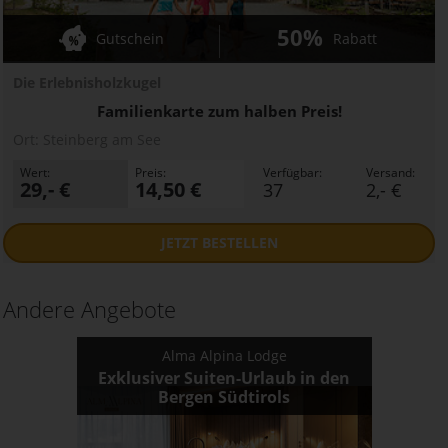
50%
Gutschein
Rabatt
Die Erlebnisholzkugel
Familienkarte zum halben Preis!
Ort:
Steinberg am See
Wert:
Preis:
Verfügbar:
Versand:
29,- €
14,50 €
37
2,- €
JETZT
BESTELLEN
Andere Angebote
Alma Alpina Lodge
Exklusiver Suiten-Urlaub in den
Bergen Südtirols