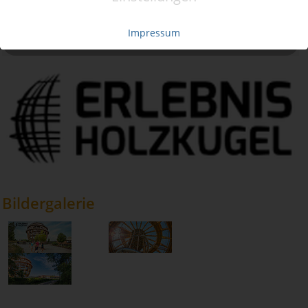
29,- €
14,50 €
0
2,- €
Impressum
AUSVERKAUFT
Bildergalerie