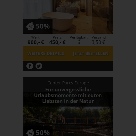
50%
Wert:
Preis:
Verfügbar:
Versand:
900,- €
450,- €
6
3,50 €
WEITERE DETAILS
JETZT
BESTELLEN
Center Parcs Europe
Für unvergessliche
Urlaubsmomente mit euren
Liebsten in der Natur
50%