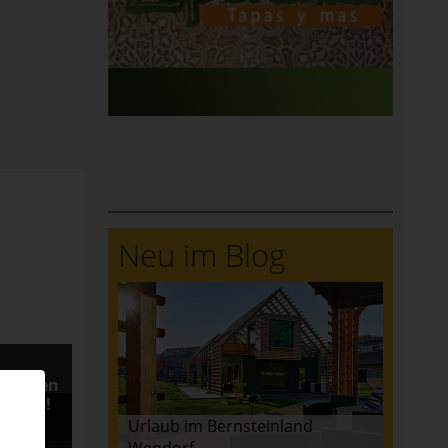
Neu im Blog
ersonen
 Preis!
Urlaub im Bernsteinland
Wendorf