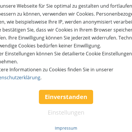
unsere Webseite für Sie optimal zu gestalten und fortlaufe
bessern zu können, verwenden wir Cookies. Personenbezog
n, wie beispielsweise Ihre IP, werden anonymisiert verarbei
62%
e bestätigen Sie, dass wir Cookies in Ihrem Browser speiche
reis:
Verfügbar:
Versand:
Wert:
Preis:
Verfügbar:
en. Ihre Einwilligung können Sie jederzeit widerrufen. Tech
450,- €
764,- €
290,- €
6
3,50 €
11
wendige Cookies bedürfen keiner Einwilligung.
ETAILS
JETZT
BESTELLEN
WEITERE DETAILS
JETZT
BE
r Einstellungen können Sie detailierte Cookie Einstellunge
nehmen.
tere Informationen zu Cookies finden Sie in unserer
enschutzerklärung
.
Einverstanden
Einstellungen
Impressum