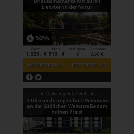
Urlaubsmomente mit euren
Liebsten in der Natur
50%
Wert:
Preis:
Verfügbar:
Versand:
1.020,- €
510,- €
8
3,50 €
WEITERE DETAILS
JETZT
BESTELLEN
Hotel Luisenpark & Hotel Luise
3 Übernachtungen für 2 Personen
an der Südlichen Weinstraße zum
halben Preis!