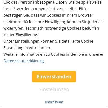
Cookies. Personenbezogene Daten, wie beispielsweise
Ihre IP, werden anonymisiert verarbeitet. Bitte
50%
Gutschein
Rabatt
Gasthof Kornbachtal
bestätigen Sie, dass wir Cookies in Ihrem Browser
Ein kulinarischer Genuss im Fichtelgebirge
speichern dürfen. Ihre Einwilligung können Sie jederzeit
Ort:
Gefrees
widerrufen. Technisch notwendige Cookies bedürfen
keiner Einwilligung.
Wert:
Preis:
Verfügbar:
Versand:
40,- €
20,- €
0
2,- €
Unter Einstellungen können Sie detailierte Cookie
Einstellungen vornehmen.
AUSVERKAUFT
Weitere Informationen zu Cookies finden Sie in unserer
Datenschutzerklärung
.
Einverstanden
Einstellungen
Impressum