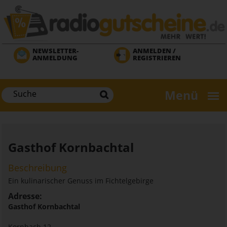
Direkt
zum
Inhalt
NEWSLETTER-
ANMELDEN /
ANMELDUNG
REGISTRIEREN
Menü
Gasthof Kornbachtal
Beschreibung
Ein kulinarischer Genuss im Fichtelgebirge
Adresse:
Gasthof Kornbachtal
Kornbach 12