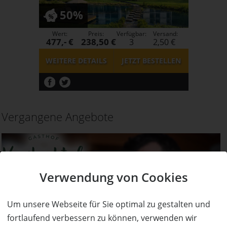
50%
Wert:
Preis:
Verfügbar:
Versand:
477,- €
238,50 €
3
2,50 €
WEITERE DETAILS
JETZT
BESTELLEN
Vergangene Angebote
Verwendung von Cookies
Um unsere Webseite für Sie optimal zu gestalten und
fortlaufend verbessern zu können, verwenden wir
AUSVERKAUFT