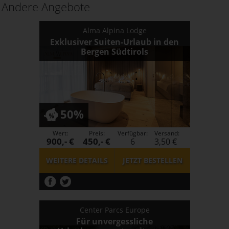
Andere Angebote
Alma Alpina Lodge
Exklusiver Suiten-Urlaub in den
Bergen Südtirols
50%
Wert:
Preis:
Verfügbar:
Versand:
900,- €
450,- €
6
3,50 €
WEITERE DETAILS
JETZT
BESTELLEN
Center Parcs Europe
Für unvergessliche