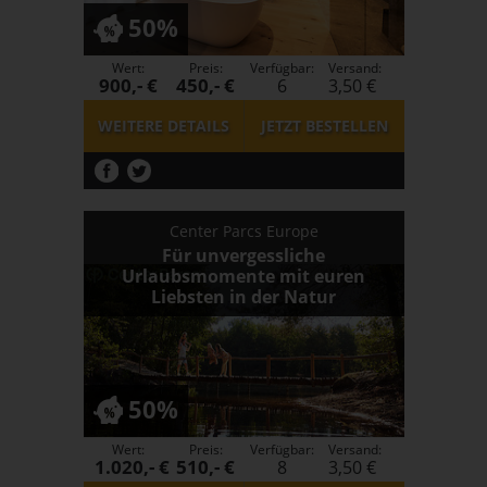
50%
Wert:
Preis:
Verfügbar:
Versand:
900,- €
450,- €
6
3,50 €
WEITERE DETAILS
JETZT
BESTELLEN
Center Parcs Europe
Für unvergessliche
Urlaubsmomente mit euren
Liebsten in der Natur
50%
Wert:
Preis:
Verfügbar:
Versand:
1.020,- €
510,- €
8
3,50 €