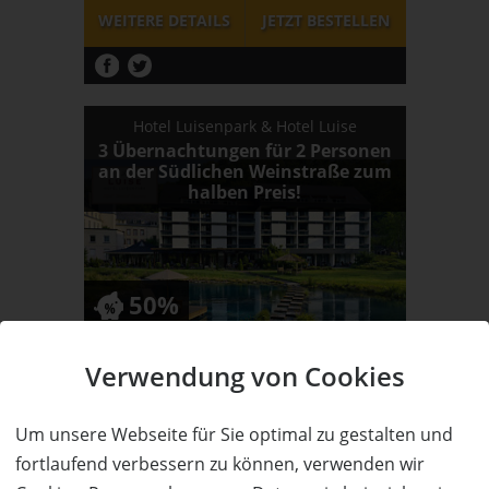
WEITERE DETAILS
JETZT
BESTELLEN
Hotel Luisenpark & Hotel Luise
3 Übernachtungen für 2 Personen
an der Südlichen Weinstraße zum
halben Preis!
50%
Wert:
Preis:
Verfügbar:
Versand:
477,- €
238,50 €
3
2,50 €
Verwendung von Cookies
WEITERE DETAILS
JETZT
BESTELLEN
Um unsere Webseite für Sie optimal zu gestalten und
fortlaufend verbessern zu können, verwenden wir