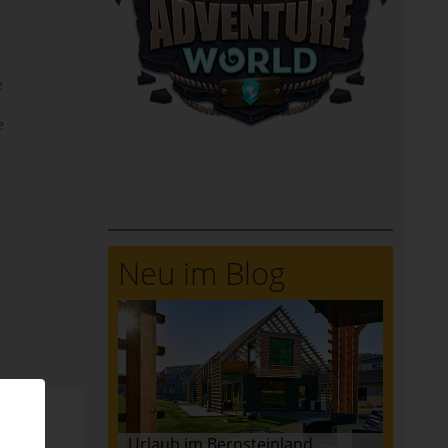
e
e
Neu im Blog
Urlaub im Bernsteinland