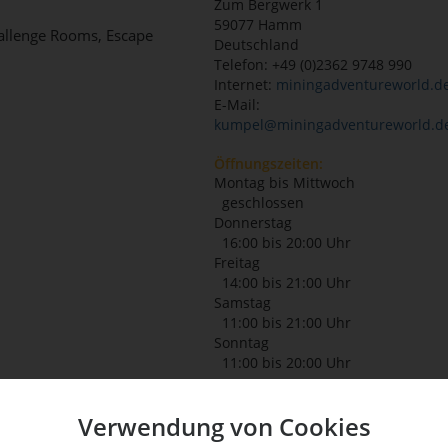
Zum Bergwerk 1
59077
Hamm
Challenge Rooms, Escape
Deutschland
Telefon: +49 (0)2362 9748 990
Internet:
miningadventureworld.d
E-Mail:
kumpel@miningadventureworld.d
Öffnungszeiten:
Montag bis Mittwoch
geschlossen
Donnerstag
16:00 bis 20:00 Uhr
Freitag
14:00 bis 21:00 Uhr
Samstag
11:00 bis 21:00 Uhr
Sonntag
11:00 bis 20:00 Uhr
Verwendung von Cookies