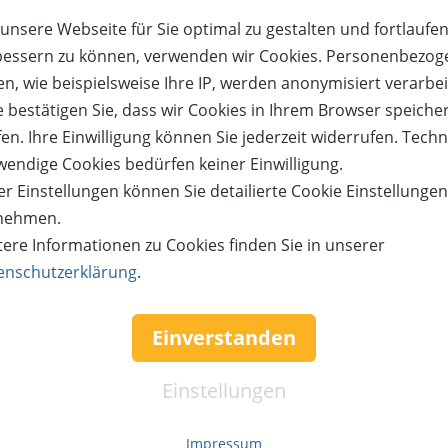
unsere Webseite für Sie optimal zu gestalten und fortlaufe
bessern zu können, verwenden wir Cookies. Personenbezog
n, wie beispielsweise Ihre IP, werden anonymisiert verarbei
e bestätigen Sie, dass wir Cookies in Ihrem Browser speiche
cs Europe
Das Aunhamer - Suite & Spa
en. Ihre Einwilligung können Sie jederzeit widerrufen. Tech
ür unvergessliche
3 Übernachtungen für 2 P
wendige Cookies bedürfen keiner Einwilligung.
bsmomente mit euren
in einer Suite zum halben
r Einstellungen können Sie detailierte Cookie Einstellunge
bsten in der Natur
Adults only!
nehmen.
tere Informationen zu Cookies finden Sie in unserer
enschutzerklärung
.
50%
Einverstanden
reis:
Verfügbar:
Versand:
Wert:
Preis:
Verfügbar:
510,- €
592,- €
296,- €
5
3,50 €
13
Einstellungen
ETAILS
JETZT
BESTELLEN
WEITERE DETAILS
JETZT
BE
Impressum