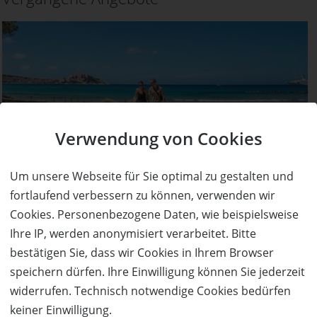
Verwendung von Cookies
AUSVERKAUFT
Um unsere Webseite für Sie optimal zu gestalten und
50%
Gutschein
Rabatt
Rhomberg Reisen
fortlaufend verbessern zu können, verwenden wir
1 Woche Korsika für 2 Personen inkl Flug und
Cookies. Personenbezogene Daten, wie beispielsweise
Unterkunft zum halben Preis!
Ihre IP, werden anonymisiert verarbeitet. Bitte
Ort:
Dornbirn
bestätigen Sie, dass wir Cookies in Ihrem Browser
Wert:
Preis:
Verfügbar:
Versand:
speichern dürfen. Ihre Einwilligung können Sie jederzeit
1.720,- €
860,- €
0
3,50 €
widerrufen. Technisch notwendige Cookies bedürfen
keiner Einwilligung.
AUSVERKAUFT