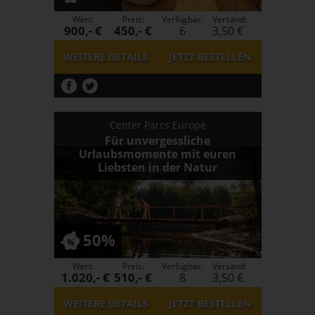
Wert:
Preis:
Verfügbar:
Versand:
900,- €
450,- €
6
3,50 €
WEITERE DETAILS
JETZT
BESTELLEN
Center Parcs Europe
Für unvergessliche
Urlaubsmomente mit euren
Liebsten in der Natur
50%
Wert:
Preis:
Verfügbar:
Versand:
1.020,- €
510,- €
8
3,50 €
WEITERE DETAILS
JETZT
BESTELLEN