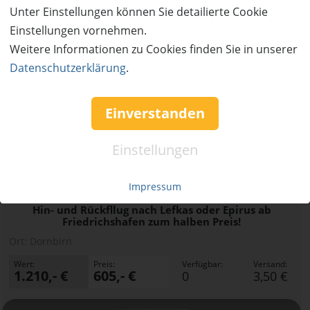
Unter Einstellungen können Sie detailierte Cookie
Einstellungen vornehmen.
Weitere Informationen zu Cookies finden Sie in unserer
Datenschutzerklärung
.
Einverstanden
Einstellungen
AUSVERKAUFT
50%
Gutschein
Rabatt
Impressum
Rhomberg Reisen
Hin- und Rückfllug nach Lefkas oder Epirus ab
Friedrichshafen zum halben Preis!
Ort:
Dornbirn
Wert:
Preis:
Verfügbar:
Versand:
1.210,- €
605,- €
0
3,50 €