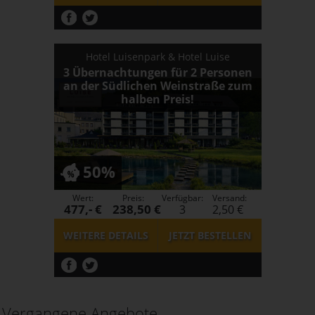
Hotel Luisenpark & Hotel Luise
3 Übernachtungen für 2 Personen
an der Südlichen Weinstraße zum
halben Preis!
50%
Wert:
Preis:
Verfügbar:
Versand:
477,- €
238,50 €
3
2,50 €
WEITERE DETAILS
JETZT
BESTELLEN
Vergangene Angebote