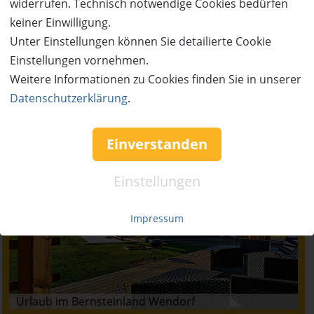
widerrufen. Technisch notwendige Cookies bedürfen
keiner Einwilligung.
Unter Einstellungen können Sie detailierte Cookie
Einstellungen vornehmen.
Weitere Informationen zu Cookies finden Sie in unserer
Neu im Blog
Datenschutzerklärung
.
Einverstanden
Einstellungen
Impressum
Urlaub im Bernsteinland Wendorf