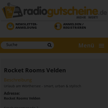
Direkt
zum
Inhalt
NEWSLETTER-
ANMELDEN /
ANMELDUNG
REGISTRIEREN
Menü
Rocket Rooms Velden
Beschreibung
Urlaub am Wörthersee - smart, urban & stylisch
Adresse:
Rocket Rooms Velden
Koschatpromenade 2