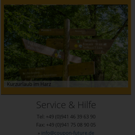
Kurzurlaub im Harz
Service & Hilfe
Tel: +49 (0)941 46 39 63 90
Fax: +49 (0)941 75 08 90 05
»
info@coupon-future.de