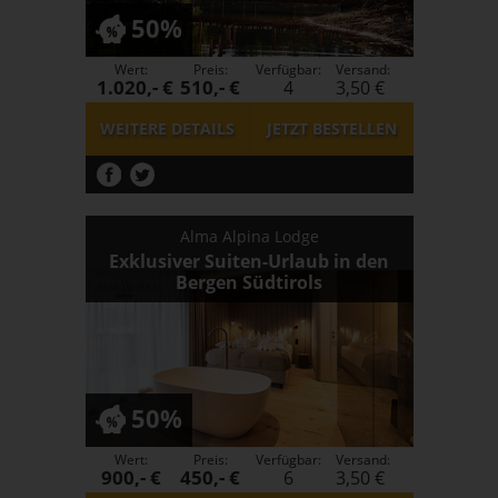
50%
Wert:
Preis:
Verfügbar:
Versand:
1.020,- €
510,- €
4
3,50 €
WEITERE DETAILS
JETZT
BESTELLEN
Alma Alpina Lodge
Exklusiver Suiten-Urlaub in den
Bergen Südtirols
50%
Wert:
Preis:
Verfügbar:
Versand:
900,- €
450,- €
6
3,50 €