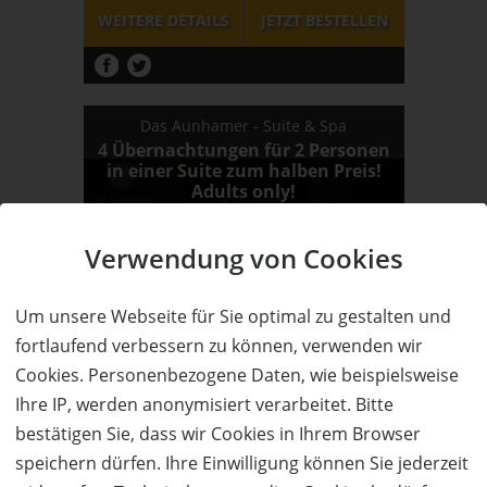
WEITERE DETAILS
JETZT
BESTELLEN
Das Aunhamer - Suite & Spa
4 Übernachtungen für 2 Personen
in einer Suite zum halben Preis!
Adults only!
Verwendung von Cookies
62%
Um unsere Webseite für Sie optimal zu gestalten und
fortlaufend verbessern zu können, verwenden wir
Wert:
Preis:
Verfügbar:
Versand:
764,- €
290,- €
11
3,50 €
Cookies. Personenbezogene Daten, wie beispielsweise
WEITERE DETAILS
JETZT
BESTELLEN
Ihre IP, werden anonymisiert verarbeitet. Bitte
bestätigen Sie, dass wir Cookies in Ihrem Browser
speichern dürfen. Ihre Einwilligung können Sie jederzeit