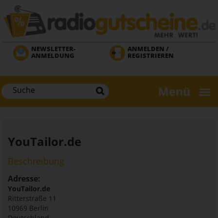
Direkt
zum
Inhalt
NEWSLETTER-
ANMELDEN /
ANMELDUNG
REGISTRIEREN
Menü
YouTailor.de
Beschreibung
Adresse:
YouTailor.de
Ritterstraße 11
10969
Berlin
Deutschland