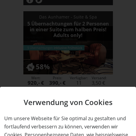
Das Aunhamer - Suite & Spa
5 Übernachtungen für 2 Personen
in einer Suite zum halben Preis!
Adults only!
58%
Wert:
Preis:
Verfügbar:
Versand:
920,- €
390,- €
11
3,50 €
WEITERE DETAILS
JETZT
BESTELLEN
Verwendung von Cookies
Um unsere Webseite für Sie optimal zu gestalten und
fortlaufend verbessern zu können, verwenden wir
Cookies. Personenbezogene Daten, wie beispielsweise