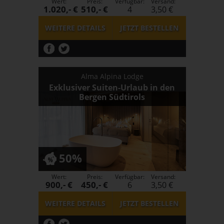
Wert:
Preis:
Verfügbar:
Versand:
1.020,- €
510,- €
4
3,50 €
WEITERE DETAILS
JETZT
BESTELLEN
Alma Alpina Lodge
Exklusiver Suiten-Urlaub in den
Bergen Südtirols
50%
Wert:
Preis:
Verfügbar:
Versand:
900,- €
450,- €
6
3,50 €
WEITERE DETAILS
JETZT
BESTELLEN