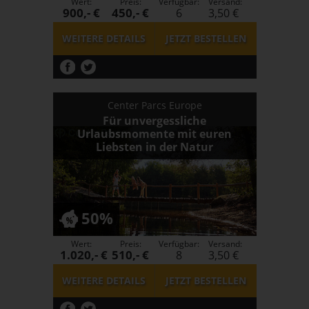
Wert:
Preis:
Verfügbar:
Versand:
900,- €
450,- €
6
3,50 €
WEITERE DETAILS
JETZT
BESTELLEN
Center Parcs Europe
Für unvergessliche
Urlaubsmomente mit euren
Liebsten in der Natur
50%
Wert:
Preis:
Verfügbar:
Versand:
1.020,- €
510,- €
8
3,50 €
WEITERE DETAILS
JETZT
BESTELLEN